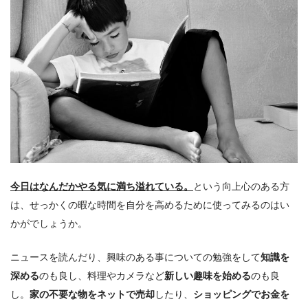
今日はなんだかやる気に満ち溢れている。
という向上心のある方
は、せっかくの暇な時間を自分を高めるために使ってみるのはい
かがでしょうか。
ニュースを読んだり、興味のある事についての勉強をして
知識を
深める
のも良し、料理やカメラなど
新しい趣味を始める
のも良
し。
家の不要な物をネットで売却
したり、
ショッピングでお金を