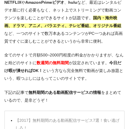
NETFLIX
や
AmazonPrimeビデオ
、
hulu
など、最近はレンタルビ
デオ屋に行く必要もなく、ネット上でストリーミングで動画コン
テンツを楽しむことができるサイトが話題です。
国内・海外映
画、ドラマ、アニメ、バラエティ、テレビ番組、オリジナル番組
など、一つのサイトで数万本あるコンテンツがPC一つあれば高画
質ですぐに楽しむことができるというから非常に便利。
全てのサイトで月額500~2000円程度の料金がかかりますが、なん
と殆どのサイトに
数週間の無料期間
が設定されています。
今日だ
け暇が潰せればOK！
という方なら完全無料で動画が楽しみ放題と
いう、暇つぶしにはもってこいのサイトです。
下記の記事で
無料期間のある動画配信サービスの情報
をまとめて
いるので、是非どうぞ！
【2017】無料期間のある動画配信サービス7選！食い逃げ
しろ！