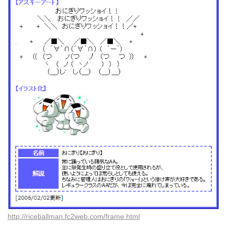
http://riceballman.fc2web.com/frame.html