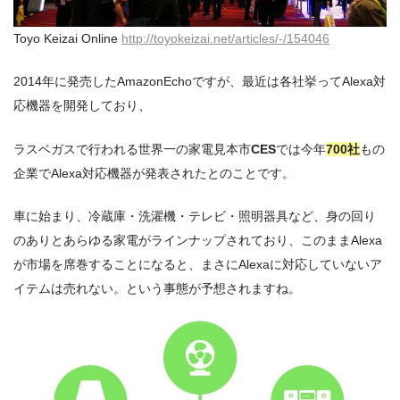
Toyo Keizai Online
http://toyokeizai.net/articles/-/154046
2014年に発売したAmazonEchoですが、最近は各社挙ってAlexa対
応機器を開発しており、
ラスベガスで行われる世界一の家電見本市
CES
では今年
700社
もの
企業でAlexa対応機器が発表されたとのことです。
車に始まり、冷蔵庫・洗濯機・テレビ・照明器具など、身の回り
のありとあらゆる家電がラインナップされており、このままAlexa
が市場を席巻することになると、まさにAlexaに対応していないア
イテムは売れない。という事態が予想されますね。