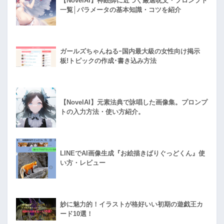
【NovelAI】神絵師に近づく厳選呪文・プロンプト
一覧│パラメータの基本知識・コツを紹介
ガールズちゃんねるｰ国内最大級の女性向け掲示
板!トピックの作成･書き込み方法
【NovelAI】元素法典で詠唱した画像集。プロンプ
トの入力方法・使い方紹介。
LINEでAI画像生成『お絵描きばりぐっどくん』使
い方・レビュー
妙に魅力的！イラストが格好いい初期の遊戯王カ
ード10選！