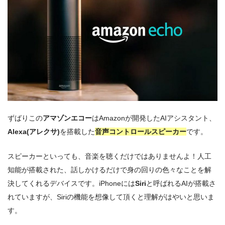
ずばりこの
アマゾンエコー
はAmazonが開発したAIアシスタント、
Alexa(アレクサ)
を搭載した
音声コントロールスピーカー
です。
スピーカーといっても、音楽を聴くだけではありませんよ！人工
知能が搭載された、話しかけるだけで身の回りの色々なことを解
決してくれるデバイスです。iPhoneには
Siri
と呼ばれるAIが搭載さ
れていますが、Siriの機能を想像して頂くと理解がはやいと思いま
す。