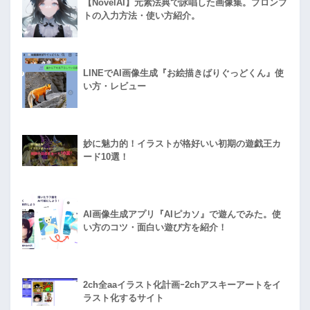
【NovelAI】元素法典で詠唱した画像集。プロンプ
トの入力方法・使い方紹介。
LINEでAI画像生成『お絵描きばりぐっどくん』使
い方・レビュー
妙に魅力的！イラストが格好いい初期の遊戯王カ
ード10選！
AI画像生成アプリ『AIピカソ』で遊んでみた。使
い方のコツ・面白い遊び方を紹介！
2ch全aaイラスト化計画ｰ2chアスキーアートをイ
ラスト化するサイト