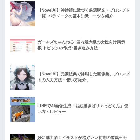
【NovelAI】神絵師に近づく厳選呪文・プロンプト
一覧│パラメータの基本知識・コツを紹介
ガールズちゃんねるｰ国内最大級の女性向け掲示
板!トピックの作成･書き込み方法
【NovelAI】元素法典で詠唱した画像集。プロンプ
トの入力方法・使い方紹介。
LINEでAI画像生成『お絵描きばりぐっどくん』使
い方・レビュー
妙に魅力的！イラストが格好いい初期の遊戯王カ