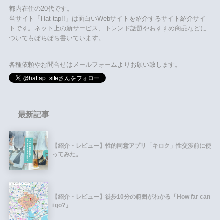
都内在住の20代です。
当サイト「Hat tap!!」は面白いWebサイトを紹介するサイト紹介サイ
トです。ネット上の新サービス、トレンド話題やおすすめ商品などに
ついてもぼちぼち書いています。
各種依頼やお問合せはメールフォームよりお願い致します。
最新記事
【紹介・レビュー】性的同意アプリ「キロク」性交渉前に使
ってみた。
【紹介・レビュー】徒歩10分の範囲がわかる「How far can
i go?」