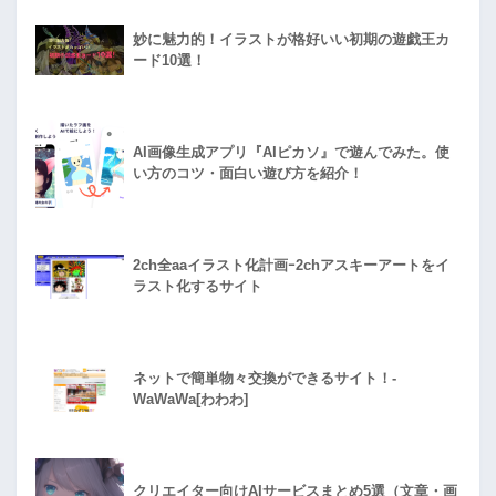
妙に魅力的！イラストが格好いい初期の遊戯王カ
ード10選！
AI画像生成アプリ『AIピカソ』で遊んでみた。使
い方のコツ・面白い遊び方を紹介！
2ch全aaイラスト化計画ｰ2chアスキーアートをイ
ラスト化するサイト
ネットで簡単物々交換ができるサイト！-
WaWaWa[わわわ]
クリエイター向けAIサービスまとめ5選（文章・画