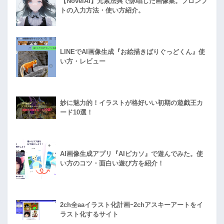
【NovelAI】元素法典で詠唱した画像集。プロンプ
トの入力方法・使い方紹介。
LINEでAI画像生成『お絵描きばりぐっどくん』使
い方・レビュー
妙に魅力的！イラストが格好いい初期の遊戯王カ
ード10選！
AI画像生成アプリ『AIピカソ』で遊んでみた。使
い方のコツ・面白い遊び方を紹介！
2ch全aaイラスト化計画ｰ2chアスキーアートをイ
ラスト化するサイト