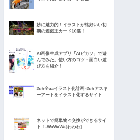
妙に魅力的！イラストが格好いい初
期の遊戯王カード10選！
AI画像生成アプリ『AIピカソ』で遊
んでみた。使い方のコツ・面白い遊
び方を紹介！
2ch全aaイラスト化計画ｰ2chアスキ
ーアートをイラスト化するサイト
ネットで簡単物々交換ができるサイ
ト！-WaWaWa[わわわ]