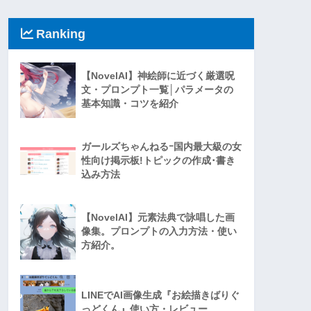
Ranking
【NovelAI】神絵師に近づく厳選呪
文・プロンプト一覧│パラメータの
基本知識・コツを紹介
ガールズちゃんねるｰ国内最大級の女
性向け掲示板!トピックの作成･書き
込み方法
【NovelAI】元素法典で詠唱した画
像集。プロンプトの入力方法・使い
方紹介。
LINEでAI画像生成『お絵描きばりぐ
っどくん』使い方・レビュー